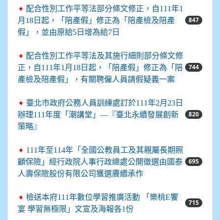
➧
配合性別工作平等法部分條文修正，自111年1
847
月18日起，「陪產假」修正為「陪產檢及陪產
假」，並由原給5日增為給7日
➧
配合性別工作平等法及其施行細則部分條文修
744
正，自111年1月18日起，「陪產假」修正為「陪
產檢及陪產假」，有關聘僱人員請假疑義一案
➧
臺北市政府公務人員訓練處訂於111年2月23日
820
辦理111年度「潮講堂」—『臺北永續發展創新
策略』
➧
111年至114年「全國公教員工及其親屬長期照
695
顧保險」經行政院人事行政總處公開徵選由國泰
人壽保險股份有限公司獲選賡續承作
➧
檢送本府111年數位學習推廣活動 「樂桃E饗
715
宴 學習無極限」文宣及海報各1份