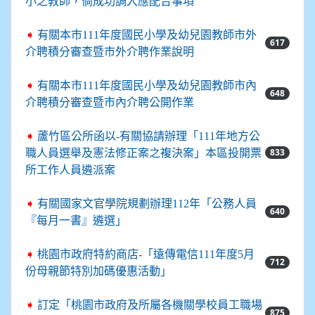
小之教師，倘成功調入應配合事項
➧
有關本市111年度國民小學及幼兒園教師市外
617
介聘積分審查暨市外介聘作業說明
➧
有關本市111年度國民小學及幼兒園教師市內
648
介聘積分審查暨市內介聘公開作業
➧
蘆竹區公所函以-有關協請辦理「111年地方公
833
職人員選舉及憲法修正案之複決案」本區投開票
所工作人員遴派案
➧
有關國家文官學院規劃辦理112年「公務人員
640
『每月一書』遴選」
➧
桃園市政府特約商店-「遠傳電信111年度5月
712
份母親節特別加碼優惠活動」
➧
訂定「桃園市政府及所屬各機關學校員工職場
875