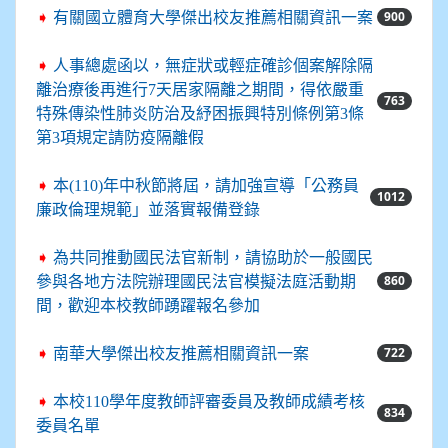
900
➧
有關國立體育大學傑出校友推薦相關資訊一案
➧
人事總處函以，無症狀或輕症確診個案解除隔
離治療後再進行7天居家隔離之期間，得依嚴重
763
特殊傳染性肺炎防治及紓困振興特別條例第3條
第3項規定請防疫隔離假
➧
本(110)年中秋節將屆，請加強宣導「公務員
1012
廉政倫理規範」並落實報備登錄
➧
為共同推動國民法官新制，請協助於一般國民
860
參與各地方法院辦理國民法官模擬法庭活動期
間，歡迎本校教師踴躍報名參加
722
➧
南華大學傑出校友推薦相關資訊一案
➧
本校110學年度教師評審委員及教師成績考核
834
委員名單