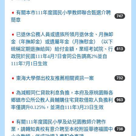
➧
有關本市111年度國民小學教師聯合甄選介聘
747
簡章
➧
已退休公務人員或遺族所領月退休金、月撫卹
金（年撫卹金）或遺屬年金（月撫慰金）（以下
813
統稱定期退撫給與）給付金額，業經考試院、行
政院於民國111年4月7日會同公告調高2%並自
111年7月1日生效
732
➧
東海大學傑出校友推薦相關資訊一案
➧
為減輕同仁貸款利息負擔，本府及原桃園縣各
963
鄉鎮市公所公教人員輔購住宅貸款借款人負擔利
率僅調升0.125%，並溯自111年3月23日生效
➧
有關111年度國民小學及幼兒園教師介聘作
738
業，請轉知貴校有意介聘至本校附設華德福國中