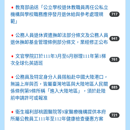
➧
教育部函送「公立學校退休教職員再任公私立
717
機構與學校職務應停發月退休給與參考處理規
範」
➧
公務人員退休資遣撫卹法部分條文及公務人員
941
退休撫卹基金管理條例部分條文，業經修正公布
➧
文官學院訂於111年3月至6月辦理111年第1梯
761
次全球化英語班
➧
公務員及特定身分人員搭船赴中國大陸港口，
無論上岸與否，皆屬臺灣地區與大陸地區人民關
885
係條例第9條所稱「進入大陸地區」，須於赴陸
前申請許可或報准
➧
衛生福利部桃園醫院等9家醫療機構提供本府
721
所屬公教員工111年至112年健康檢查優惠方案