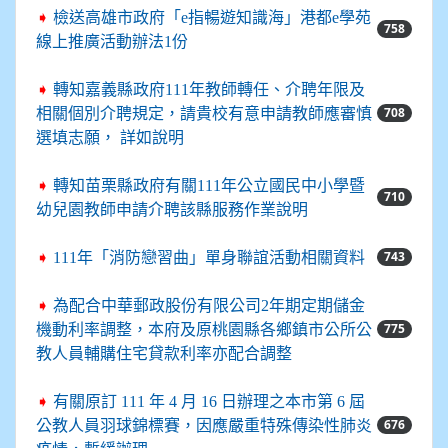
➧
檢送高雄市政府「e指暢遊知識海」港都e學苑
758
線上推廣活動辦法1份
➧
轉知嘉義縣政府111年教師轉任、介聘年限及
708
相關個別介聘規定，請貴校有意申請教師應審慎
選填志願， 詳如說明
➧
轉知苗栗縣政府有關111年公立國民中小學暨
710
幼兒園教師申請介聘該縣服務作業說明
743
➧
111年「消防戀習曲」單身聯誼活動相關資料
➧
為配合中華郵政股份有限公司2年期定期儲金
775
機動利率調整，本府及原桃園縣各鄉鎮市公所公
教人員輔購住宅貸款利率亦配合調整
➧
有關原訂 111 年 4 月 16 日辦理之本市第 6 屆
676
公教人員羽球錦標賽，因應嚴重特殊傳染性肺炎