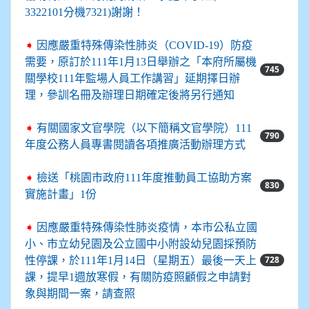
3322101分機7321)謝謝！
➧
因應嚴重特殊傳染性肺炎（COVID-19）防疫
需要，原訂於111年1月13日舉辦之「本府所屬機
745
關學校111年監場人員工作講習」延期擇日辦
理，參訓名冊及辦理日期確定後將另行通知
➧
有關國家文官學院（以下簡稱文官學院）111
790
年度公務人員專書閱讀各項推廣活動辦理方式
➧
檢送「桃園市政府111年度推動員工協助方案
830
實施計畫」1份
➧
因應嚴重特殊傳染性肺炎疫情，本市公私立國
小、市立幼兒園及公立國中小附設幼兒園採預防
728
性停課，於111年1月14日（星期五）最後一天上
課，提早1週放寒假，有關防疫照顧假之申請對
象與期間一案，請查照