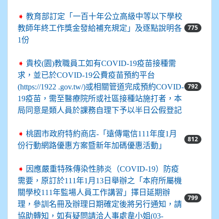
➧
教育部訂定「一百十年公立高級中等以下學校
775
教師年終工作獎金發給補充規定」及逐點說明各
1份
➧
貴校(園)教職員工如有COVID-19疫苗接種需
求，並已於COVID-19公費疫苗預約平台
792
(https://1922 .gov.tw/)或相關管道完成預約COVID-
19疫苗，需至醫療院所或社區接種站施打者，本
局同意是類人員於課務自理下予以半日公假登記
➧
桃園市政府特約商店-「遠傳電信111年度1月
812
份行動網路優惠方案暨新年加碼優惠活動」
➧
因應嚴重特殊傳染性肺炎（COVID-19）防疫
需要，原訂於111年1月13日舉辦之「本府所屬機
關學校111年監場人員工作講習」擇日延期辦
799
理，參訓名冊及辦理日期確定後將另行通知，請
協助轉知，如有疑問請洽人事處韋小姐(03-