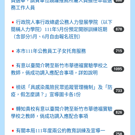
866
員選舉，請貴單位踴躍推薦所屬人員擔任本區選
務工作人員
➧
行政院人事行政總處公務人力發展學院（以下
878
簡稱人力學院）111年5月份預定開辦訓練班期
（含部分5月、6月自由報名班別）
715
➧
本市111年公教員工子女托育服務
➧
有意以臺閩介聘至新竹市華德福實驗學校之
1095
教師，倘成功調入應配合事項，詳如說明
➧
檢送「具感染風險民眾追蹤管理機制」及「防
733
疫，假怎麼請？」宣導圖卡各1份
➧
轉知貴校有意以臺閩介聘至新竹市華德福實驗
826
學校之教師，倘成功調入應配合事項
➧
有關本局111年度兩公約教育訓練及宣導一
758