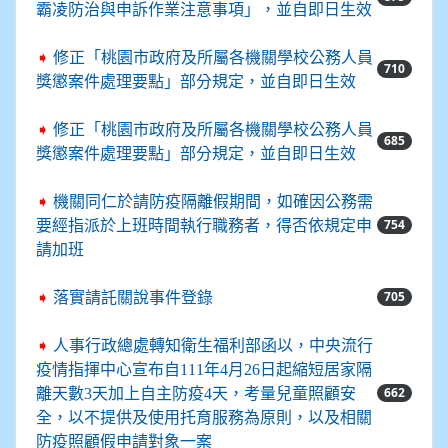
霸凌防治與申訴作業注意事項」，並自即日生效
➧
修正「桃園市政府及所屬各機關學校公務人員
710
獎懲案件處理要點」部分規定，並自即日生效
➧
修正「桃園市政府及所屬各機關學校公務人員
685
獎懲案件處理要點」部分規定，並自即日生效
➧
機關同仁於請防疫隔離假期間，如確因公務需
754
要經指派於上班時間執行職務者，得否依規定申
請加班
705
➧
落實請託關說事件登錄
➧
人事行政總處轉知衛生福利部函以，中央流行
疫情指揮中心宣布自111年4月26日起縮短居家隔
662
離天數3天加上自主防疫4天，考量兒童照顧安
全，以不提供及使用托育服務為原則，以及相關
防疫照顧假申請對象一案