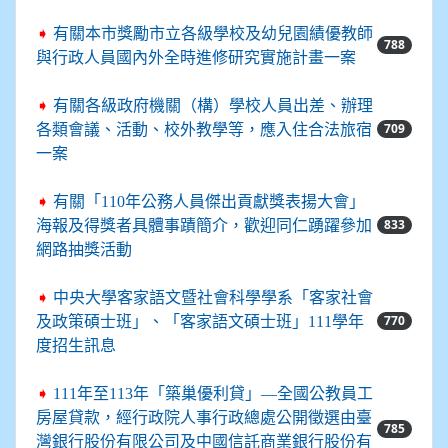
➧
有關本市獎勵市立各級學校及幼兒園績優教師
788
與行政人員國內外全時進修研究實施計畫一案
➧
有關各級政府機關（構）學校人員出差、辦理
709
各類會議、活動、校外教學等，應入住合法旅宿
一案
➧
有關「110年公務人員傑出貢獻獎表揚大會」
833
海報及得獎者具體事蹟簡介，歡迎同仁踴躍參加
網路抽獎活動
➧
中央大學客家語文暨社會科學學系「客家社會
770
及政策碩士班」、「客家語文碩士班」111學年
度招生訊息
➧
111年至113年「築巢優利貸」—全國公教員工
房屋貸款，經行政院人事行政總處公開徵選由臺
785
灣銀行股份有限公司及中國信託商業銀行股份有