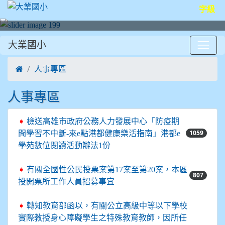
字級
大業國小
:::
人事專區
人事專區
➧
檢送高雄市政府公務人力發展中心「防疫期
1059
間學習不中斷-來e點港都健康樂活指南」港都e
學苑數位閱讀活動辦法1份
➧
有關全國性公民投票案第17案至第20案，本區
807
投開票所工作人員招募事宜
➧
轉知教育部函以，有關公立高級中等以下學校
實際教授身心障礙學生之特殊教育教師，因所任