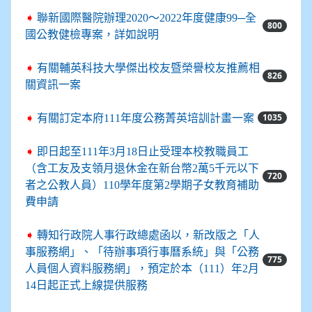
➧
聯新國際醫院辦理2020～2022年度健康99─全
800
國公教健檢專案，詳如說明
➧
有關輔英科技大學傑出校友暨榮譽校友推薦相
826
關資訊一案
1035
➧
有關訂定本府111年度公務菁英培訓計畫一案
➧
即日起至111年3月18日止受理本校教職員工
（含工友及支領月退休金在新台幣2萬5千元以下
720
者之公教人員）110學年度第2學期子女教育補助
費申請
➧
轉知行政院人事行政總處函以，新改版之「人
事服務網」、「待辦事項行事曆系統」與「公務
775
人員個人資料服務網」，預定於本（111）年2月
14日起正式上線提供服務