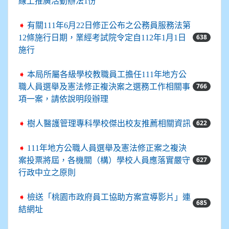
線上推廣活動辦法1份
➧
有關111年6月22日修正公布之公務員服務法第
638
12條施行日期，業經考試院令定自112年1月1日
施行
➧
本局所屬各級學校教職員工擔任111年地方公
766
職人員選舉及憲法修正複決案之選務工作相關事
項一案，請依說明段辦理
622
➧
樹人醫護管理專科學校傑出校友推薦相關資訊
➧
111年地方公職人員選舉及憲法修正案之複決
627
案投票將屆，各機關（構）學校人員應落實嚴守
行政中立之原則
➧
檢送「桃園市政府員工協助方案宣導影片」連
685
結網址