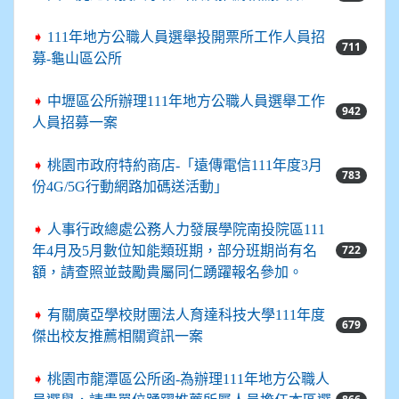
➧
111年地方公職人員選舉投開票所工作人員招
711
募-龜山區公所
➧
中壢區公所辦理111年地方公職人員選舉工作
942
人員招募一案
➧
桃園市政府特約商店-「遠傳電信111年度3月
783
份4G/5G行動網路加碼送活動」
➧
人事行政總處公務人力發展學院南投院區111
722
年4月及5月數位知能類班期，部分班期尚有名
額，請查照並鼓勵貴屬同仁踴躍報名參加。
➧
有關廣亞學校財團法人育達科技大學111年度
679
傑出校友推薦相關資訊一案
➧
桃園市龍潭區公所函-為辦理111年地方公職人