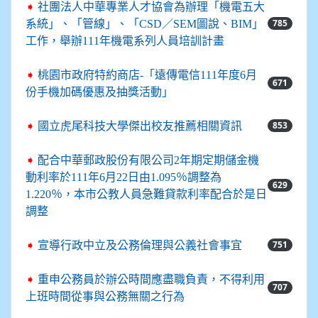
➧
社團法人中華專業人才協會為辦理「機電五大
785
系統」、「管線」、「CSD／SEM圖說、BIM」
工作，舉辦111年機電系列人員培訓計畫
➧
桃園市政府特約商店-「遠傳電信111年度6月
671
份手機加碼優惠及抽獎活動」
853
➧
國立虎尾科技大學傑出校友推薦相關資訊
➧
配合中華郵政股份有限公司2年期定期儲金機
動利率於111年6月22日由1.095％調整為
629
1.220％，本市公教人員急難貸款利率配合於是日
調整
751
➧
宣導行政中立及公務倫理與公義社會事宜
➧
重申公務員於辦公時間應盡職負責，不得利用
707
上班時間從事與公務無關之行為