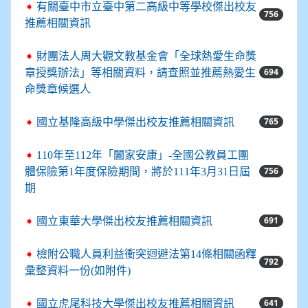
➧
有關臺中市立臺中第二高級中等學校傑出校友
756
推薦相關資訊
➧
財團法人周大觀文教基金會「全球熱愛生命獎
694
章授獎辦法」等相關資料，請查照並推薦熱愛生
命獎章候選人
765
➧
國立基隆高級中學傑出校友推薦相關資訊
➧
110年至112年「闔家安康」-全國公教員工團
756
體保險第1年度保險期間，將於111年3月31日屆
期
691
➧
國立東華大學傑出校友推薦相關資訊
➧
檢附公職人員利益衝突迴避法第14條相關函釋
792
彙整資料一份(如附件)
641
➧
國立虎尾科技大學傑出校友推薦相關資訊