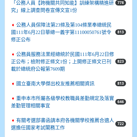
778
「公務人員【跨機關共同知能】訓練架構精進研
究」線上調查問卷宣傳文宣1份
➧
公務人員保障法第23條及第104條業奉總統民
813
國111年6月22日華總一義字第11100050761號令
修正公布
➧
公務員服務法業經總統於民國111年6月22日修
823
正公布；檢附修正條文1份；上開修正條文已刊
載於總統府公報第7609期
813
➧
國立臺南大學傑出校友推薦相關資訊
➧
重申本市所屬各級學校教職員差勤規定及落實
646
差勤管理相關事宜
➧
有關考選部書函請本府各機關學校推薦合適人
722
選擔任國家考試闈務工作