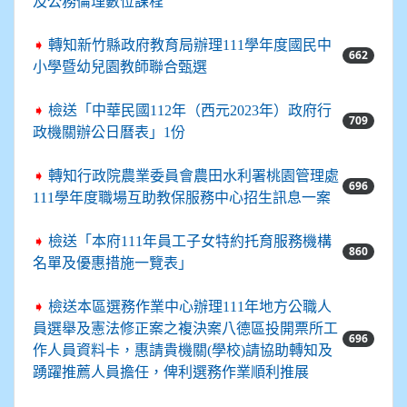
及公務倫理數位課程
➧
轉知新竹縣政府教育局辦理111學年度國民中
662
小學暨幼兒園教師聯合甄選
➧
檢送「中華民國112年（西元2023年）政府行
709
政機關辦公日曆表」1份
➧
轉知行政院農業委員會農田水利署桃園管理處
696
111學年度職場互助教保服務中心招生訊息一案
➧
檢送「本府111年員工子女特約托育服務機構
860
名單及優惠措施一覽表」
➧
檢送本區選務作業中心辦理111年地方公職人
員選舉及憲法修正案之複決案八德區投開票所工
696
作人員資料卡，惠請貴機關(學校)請協助轉知及
踴躍推薦人員擔任，俾利選務作業順利推展