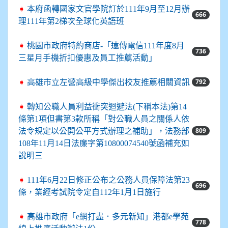
➧
本府函轉國家文官學院訂於111年9月至12月辦
666
理111年第2梯次全球化英語班
➧
桃園市政府特約商店-「遠傳電信111年度8月
736
三星月手機折扣優惠及員工推薦活動」
792
➧
高雄市立左營高級中學傑出校友推薦相關資訊
➧
轉知公職人員利益衝突迴避法(下稱本法)第14
條第1項但書第3款所稱「對公職人員之關係人依
809
法令規定以公開公平方式辦理之補助」，法務部
108年11月14日法廉字第10800074540號函補充如
說明三
➧
111年6月22日修正公布之公務人員保障法第23
696
條，業經考試院令定自112年1月1日施行
➧
高雄市政府「e網打盡．多元新知」港都e學苑
778