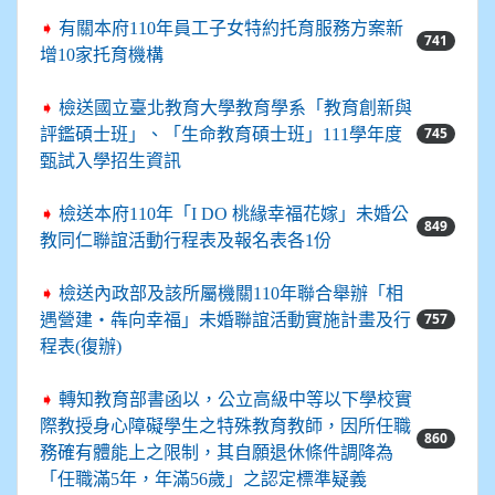
➧
有關本府110年員工子女特約托育服務方案新
741
增10家托育機構
➧
檢送國立臺北教育大學教育學系「教育創新與
745
評鑑碩士班」、「生命教育碩士班」111學年度
甄試入學招生資訊
➧
檢送本府110年「I DO 桃緣幸福花嫁」未婚公
849
教同仁聯誼活動行程表及報名表各1份
➧
檢送內政部及該所屬機關110年聯合舉辦「相
757
遇營建‧犇向幸福」未婚聯誼活動實施計畫及行
程表(復辦)
➧
轉知教育部書函以，公立高級中等以下學校實
際教授身心障礙學生之特殊教育教師，因所任職
860
務確有體能上之限制，其自願退休條件調降為
「任職滿5年，年滿56歲」之認定標準疑義