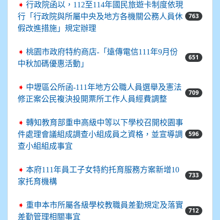
➧
行政院函以，112至114年國民旅遊卡制度依現
763
行「行政院與所屬中央及地方各機關公務人員休
假改進措施」規定辦理
➧
桃園市政府特約商店-「遠傳電信111年9月份
651
中秋加碼優惠活動」
➧
中壢區公所函-111年地方公職人員選舉及憲法
709
修正案公民複決投開票所工作人員經費調整
➧
轉知教育部重申高級中等以下學校召開校園事
596
件處理會議組成調查小組成員之資格，並宣導調
查小組組成事宜
➧
本府111年員工子女特約托育服務方案新增10
733
家托育機構
➧
重申本市所屬各級學校教職員差勤規定及落實
712
差勤管理相關事宜