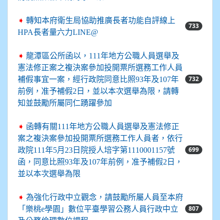
➧
轉知本府衛生局協助推廣長者功能自評線上
733
HPA長者量六力LINE@
➧
龍潭區公所函以，111年地方公職人員選舉及
憲法修正案之複決案參加投開票所選務工作人員
732
補假事宜一案，經行政院同意比照93年及107年
前例，准予補假2日，並以本次選舉為限，請轉
知並鼓勵所屬同仁踴躍參加
➧
函轉有關111年地方公職人員選舉及憲法修正
案之複決案參加投開票所選務工作人員者，依行
699
政院111年5月23日院授人培字第1110001157號
函，同意比照93年及107年前例，准予補假2日，
並以本次選舉為限
➧
為強化行政中立觀念，請鼓勵所屬人員至本府
807
「樂桃e學園」數位平臺學習公務人員行政中立