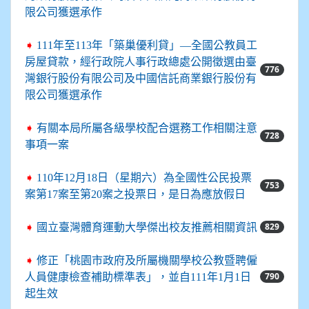
限公司獲選承作
➧
111年至113年「築巢優利貸」—全國公教員工
房屋貸款，經行政院人事行政總處公開徵選由臺
776
灣銀行股份有限公司及中國信託商業銀行股份有
限公司獲選承作
➧
有關本局所屬各級學校配合選務工作相關注意
728
事項一案
➧
110年12月18日（星期六）為全國性公民投票
753
案第17案至第20案之投票日，是日為應放假日
829
➧
國立臺灣體育運動大學傑出校友推薦相關資訊
➧
修正「桃園市政府及所屬機關學校公教暨聘僱
790
人員健康檢查補助標準表」，並自111年1月1日
起生效