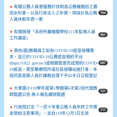
➧
有關公務人員曾服務於改制為公務機關前之農
764
田水利會，以及行政法人之年資，得採計為公務
人員休假年資一案
➧
有關辦理「本府所屬機關學校111年監場人員
961
工作講習」
➧
貴校(園)教職員工如有COVID-19疫苗接種需
求，並已於COVID-19公費疫苗預約平台
697
(https://1922 .gov.tw/)或相關管道完成預約COVID-
19疫苗，需至醫療院所或社區接種站施打者，本
局同意是類人員於課務自理下予以半日公假登記
➧
大業國小110學年度第1學期第6次第2招代理教
721
師甄選公告-無人報名續辦甄選
➧
行政院訂定「一百十年軍公教人員年終工作獎
717
金發給注意事項」，並自110年12月3日生效