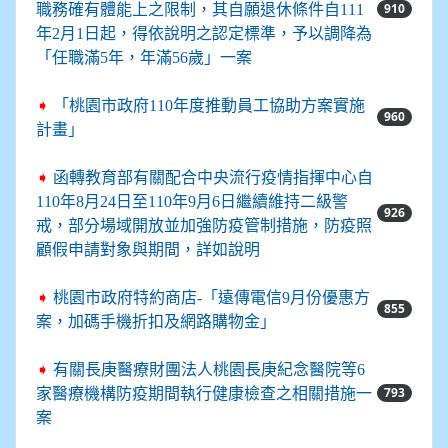
910
職務確有體能上之限制，其自願退休條件自111
年2月1日起，得依說明之認定標準，予以調降為
「任職滿5年，年滿56歲」一案
➧
「桃園市政府110年度推動員工協助方案實施
960
計畫」
➧
函轉教育部有關配合中央流行疫情指揮中心自
110年8月24日至110年9月6日繼續維持二級警
926
戒，部分場域開放並加強防疫管制措施，防疫照
顧假申請對象與期間，詳如說明
➧
桃園市政府特約商店-「遠傳電信9月份優惠方
855
案，加碼手機折扣及網路購物金」
➧
有關長庚醫療財團法人桃園長庚紀念醫院等6
793
家醫療機構防疫期間執行健康檢查之相關措施一
案