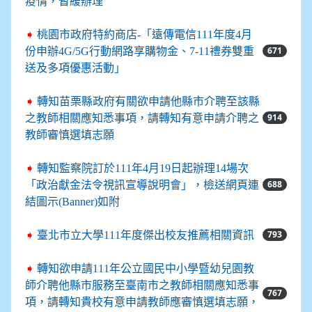
疫情，暫緩辦理
➧
桃園市政府特約商店-「遠傳電信111年度4月
671
份申辦4G/5G行動網路享購物金、7-11禮券雙重
送及多項優惠活動」
➧
轉知苗栗縣政府有關欲申請他縣市介聘至該縣
914
之教師相關應知悉事項，請轉知有意申請介聘之
教師審慎選填志願
➧
轉知監察院訂於111年4月19日起辦理14場次
688
「政治獻金法令視訊宣導說明會」，檢送網頁連
結圖示(Banner)如附
793
➧
臺北市立大學111年度傑出校友推薦相關資訊
➧
轉知欲申請111年公立國民中小學暨幼兒園教
師介聘他縣市服務至臺南市之教師相關應知悉事
767
項，請轉知貴校有意申請教師應審慎選填志願，