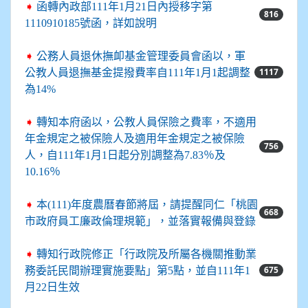
➧
函轉內政部111年1月21日內授移字第
816
1110910185號函，詳如說明
➧
公務人員退休撫卹基金管理委員會函以，軍
1117
公教人員退撫基金提撥費率自111年1月1起調整
為14%
➧
轉知本府函以，公教人員保險之費率，不適用
年金規定之被保險人及適用年金規定之被保險
756
人，自111年1月1日起分別調整為7.83％及
10.16％
➧
本(111)年度農曆春節將屆，請提醒同仁「桃園
668
市政府員工廉政倫理規範」，並落實報備與登錄
➧
轉知行政院修正「行政院及所屬各機關推動業
675
務委託民間辦理實施要點」第5點，並自111年1
月22日生效