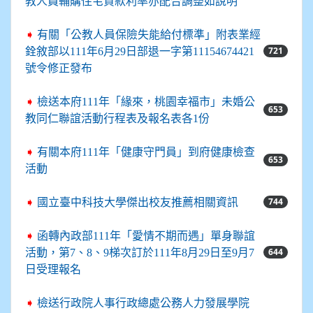
教人員輔購住宅貸款利率亦配合調整如說明
➧
有關「公教人員保險失能給付標準」附表業經
721
銓敘部以111年6月29日部退一字第11154674421
號令修正發布
➧
檢送本府111年「緣來，桃園幸福市」未婚公
653
教同仁聯誼活動行程表及報名表各1份
➧
有關本府111年「健康守門員」到府健康檢查
653
活動
744
➧
國立臺中科技大學傑出校友推薦相關資訊
➧
函轉內政部111年「愛情不期而遇」單身聯誼
644
活動，第7、8、9梯次訂於111年8月29日至9月7
日受理報名
➧
檢送行政院人事行政總處公務人力發展學院