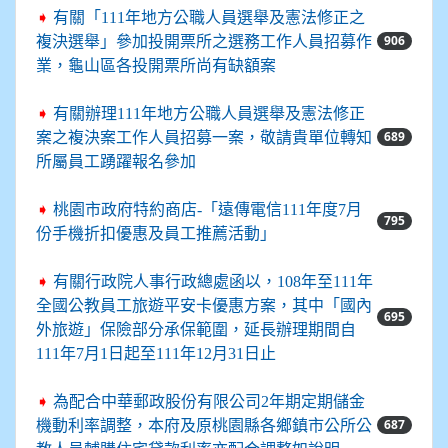
➧
有關「111年地方公職人員選舉及憲法修正之
906
複決選舉」參加投開票所之選務工作人員招募作
業，龜山區各投開票所尚有缺額案
➧
有關辦理111年地方公職人員選舉及憲法修正
689
案之複決案工作人員招募一案，敬請貴單位轉知
所屬員工踴躍報名參加
➧
桃園市政府特約商店-「遠傳電信111年度7月
795
份手機折扣優惠及員工推薦活動」
➧
有關行政院人事行政總處函以，108年至111年
全國公教員工旅遊平安卡優惠方案，其中「國內
695
外旅遊」保險部分承保範圍，延長辦理期間自
111年7月1日起至111年12月31日止
➧
為配合中華郵政股份有限公司2年期定期儲金
687
機動利率調整，本府及原桃園縣各鄉鎮市公所公