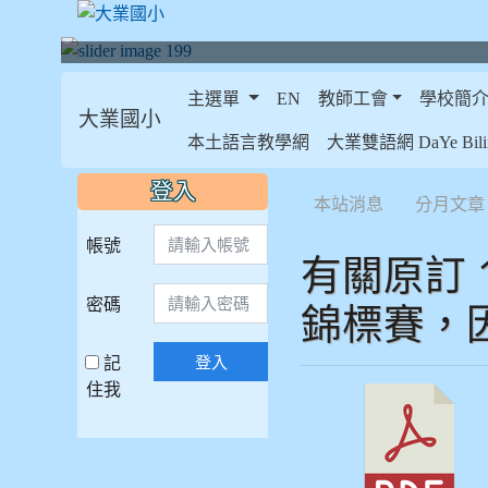
主選單
EN
教師工會
學校簡
大業國小
:::
本土語言教學網
大業雙語網 DaYe Bilin
:::
:::
登入
本站消息
分月文章
帳號
有關原訂 1
密碼
錦標賽，
記
登入
住我