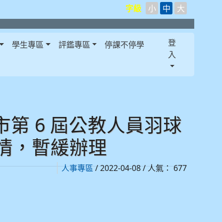
字級
小
中
大
登
學生專區
評鑑專區
停課不停學
入
之本市第 6 屆公教人員羽球
情，暫緩辦理
/ 2022-04-08 / 人氣： 677
人事專區