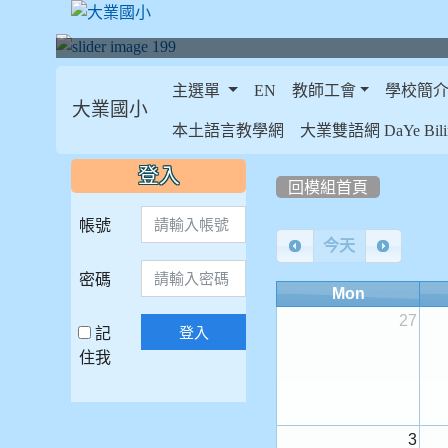
主選單
EN
教師工會
學校簡
大業國小
:::
本土語言教學網
大業雙語網 DaYe Bilin
:::
:::
登入
回模組首頁
帳號
今天
密碼
Mon
27
記
登入
住我
3