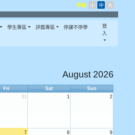
字級
小
中
大
登
學生專區
評鑑專區
停課不停學
入
August 2026
Fri
Sat
Sun
31
1
2
7
8
9