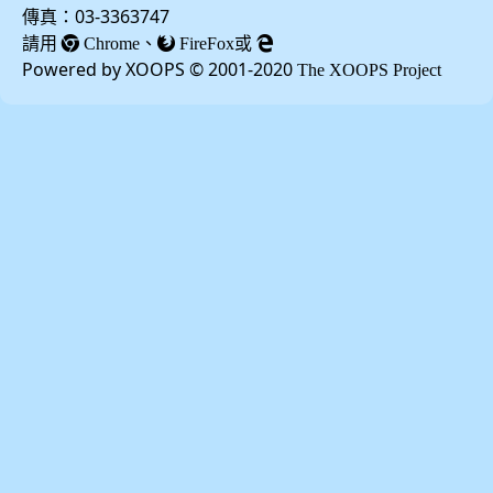
傳真：03-3363747
請用
、
或
Chrome
FireFox
Powered by XOOPS © 2001-2020
The XOOPS Project