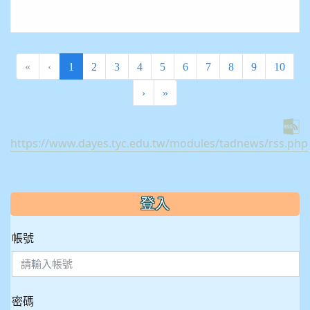
(current)
«
‹
1
2
3
4
5
6
7
8
9
10
›
»
https://www.dayes.tyc.edu.tw/modules/tadnews/rss.php
:::
登入
帳號
密碼