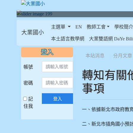
主選單
EN
教師工會
學校簡
大業國小
:::
本土語言教學網
大業雙語網 DaYe Bilin
:::
:::
登入
本站消息
分月文章
帳號
轉知有關
密碼
事項
記
登入
住我
一、依據新北市政府教育局1
二、新北市插角國小預計