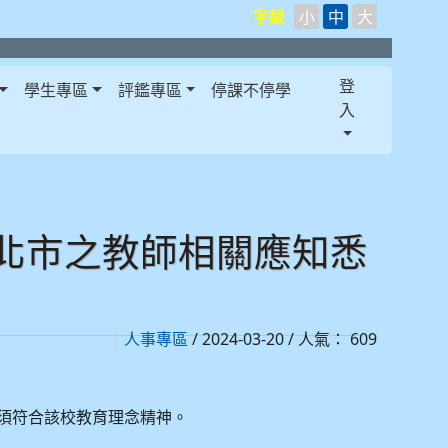
字級
小
中
大
登
學生專區
評鑑專區
停課不停學
入
北市之教師相關應知悉
/ 2024-03-20 / 人氣： 609
人事專區
師須符合該校教育理念精神。