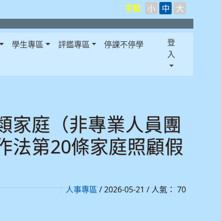
字級
小
中
大
登
學生專區
評鑑專區
停課不停學
入
類家庭（非專業人員團
作法第20條家庭照顧假
/ 2026-05-21 / 人氣： 70
人事專區