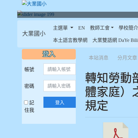
主選單
EN
教師工會
學校簡
大業國小
:::
本土語言教學網
大業雙語網 DaYe Bilin
:::
:::
登入
本站消息
分月文章
帳號
轉知勞動
密碼
體家庭）
規定
記
登入
住我