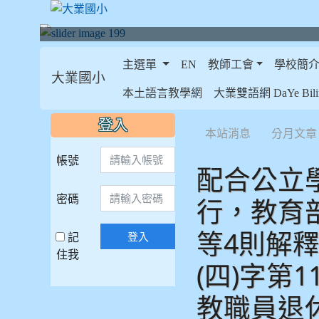
主選單
EN
教師工會
學校簡
大業國小
:::
本土語言教學網
大業雙語網 DaYe Bilin
:::
:::
登入
本站消息
分月文章
帳號
配合公立
密碼
行，教育部
等4則解釋
記
登入
住我
(四)字第
教職員退休