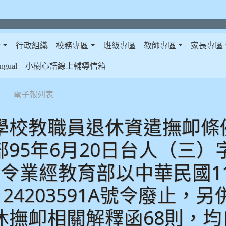
介
行政組織
校務專區
班級專區
教師專區
家長專區
gual
小樹心語線上輔導信箱
電子報列表
學校教職員退休資遣撫卹條例
95年6月20日台人（三）字第
令業經教育部以中華民國11
1124203591A號令廢止
撫卹相關解釋函68則，均自