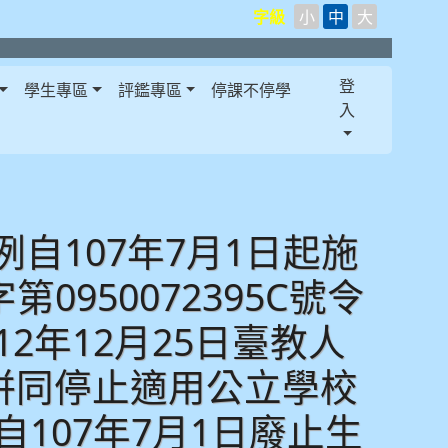
字級
小
中
大
登
學生專區
評鑑專區
停課不停學
入
自107年7月1日起施
0950072395C號令
2年12月25日臺教人
，另併同停止適用公立學校
107年7月1日廢止生