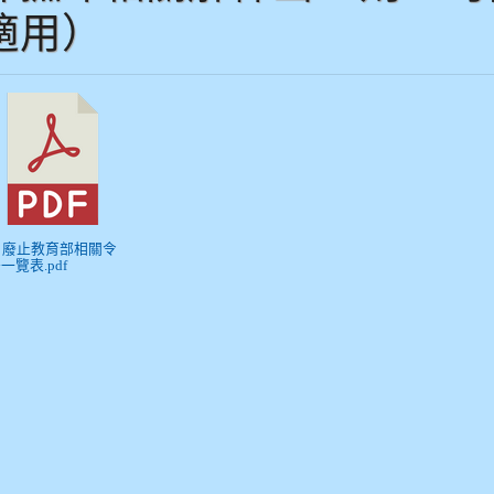
適用）
) 廢止教育部相關令
一覽表.pdf