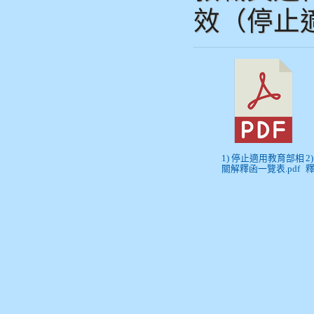
效（停止
1) 停止適用教育部相
2
關解釋函一覽表.pdf
釋