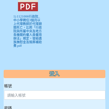
1) 1121006行政院_
中小學聘任3個月以
上代理教師於代理期
間死亡，比照「行政
院與所屬中央及地方
各機關約僱人員僱用
辦法」規定，發給遺
族撫慰金及殮葬補助
費.pdf
:::
登入
帳號
密碼