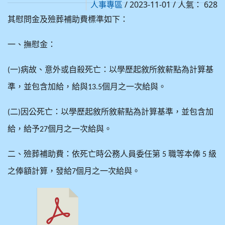
/ 2023-11-01 / 人氣： 628
人事專區
其慰問金及殮葬補助費標準如下：
一、撫慰金：
一
病故、意外或自殺死亡：以學歷起敘所敘薪點為計算基
(
)
準，並包含加給，給與
個月之一次給與。
13.5
二
因公死亡：以學歷起敘所敘薪點為計算基準，並包含加
(
)
給，給予
個月之一次給與。
27
二、殮葬補助費：依死亡時公務人員委任第
職等本俸
級
5
5
之俸額計算，發給
個月之一次給與。
7