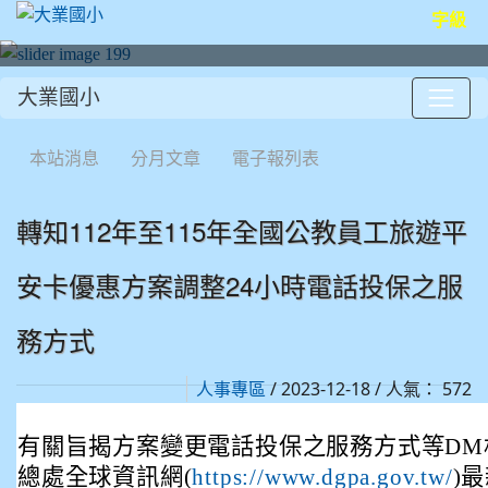
字級
大業國小
:::
本站消息
分月文章
電子報列表
轉知112年至115年全國公教員工旅遊平
安卡優惠方案調整24小時電話投保之服
務方式
/ 2023-12-18 / 人氣： 572
人事專區
有關旨揭方案變更電話投保之服務方式等DM
總處全球資訊網(
)
https://www.dgpa.gov.tw/