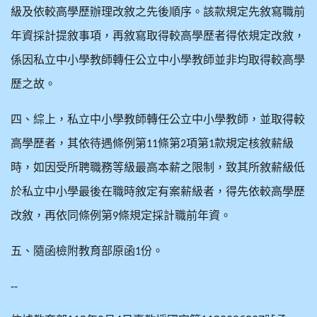
級及依較高學歷辦理改敘之先後順序。該款規定先敘寫職前
年資採計提敘事項，再敘寫取得較高學歷者得依規定改敘，
係因私立中小學教師轉任公立中小學教師並非均取得較高學
歷之故。
四、綜上，私立中小學教師轉任公立中小學教師，並取得較
高學歷者，其依待遇條例第
條第
項第
款規定核敘薪級
11
2
1
時，如因受所聘職務等級最高本薪之限制，致其所敘薪級低
於私立中小學最後在職時敘定有案薪級者，得先依較高學歷
改敘，再依同條例第
條規定採計職前年資。
9
五、隨函檢附教育部原函
份。
1
--