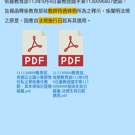
依據教育部113年9月4日臺教授國字第1130096807號函，
旨揭函釋係教育部就
教師待遇條例
所為之釋示，係闡明法規
之原意，固應自
法規施行日
起有其適用。
1) 1130809教育部_
2) 1130904教育部_
有關公立國小教師曾
有關教育部113年8月
任私立學校專任教
9日臺教授國字第113
師，其年資採計提敘
0088988號函生效日
疑義.pdf
疑義-法規生效日起
適用.pdf