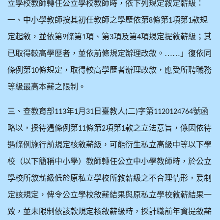
立學校教師轉任公立學校教師時，依下列規定敘定薪級：
一、中小學教師按其初任教師之學歷依第
條第
項第
款規
8
1
1
定起敘，並依第
條第
項、第
項及第
項規定提敘薪級；其
9
1
3
4
已取得較高學歷者，並依前條規定辦理改敘。……」復依同
條例第
條規定，取得較高學歷者辦理改敘，應受所聘職務
10
等級最高本薪之限制。
三、查教育部
年
月
日臺教人
二
字第
號函
113
1
31
(
)
1120124764
略以，揆待遇條例第
條第
項第
款之立法意旨，係因依待
11
2
1
遇條例施行前規定核敘薪級，可能衍生私立高級中等以下學
校（以下簡稱中小學）教師轉任公立中小學教師時，於公立
學校所敘薪級低於原私立學校所敘薪級之不合理情形，爰制
定該規定，俾令公立學校敘薪結果與原私立學校敘薪結果一
致，並未限制依該款規定核敘薪級時，採計職前年資提敘薪