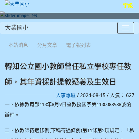
字級
大業國小
:::
本站消息
分月文章
電子報列表
轉知公立國小教師曾任私立學校專任教
師，其年資採計提敘疑義及生效日
/ 2024-08-15 / 人氣： 627
人事專區
一、依據教育部
年
月
日臺教授國字第
號函
113
8
9
1130088988
辦理。
二、依教師待遇條例
下稱待遇條例
第
條第
項規定：「私
(
)
11
2