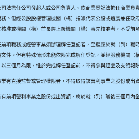
公司法擔任公司發起人或公司負責人、依商業登記法擔任商業負
職務。但經公股股權管理機關（構）指派代表公股或遴薦兼任政
先核准或機關（構）首長經上級機關（構）事先核准者，不受前
任前項職務或經營事業須辦理解任登記者，至遲應於就（到）職
明文件。但有特殊情形未能依限完成解任登記，並經服務機關（
，以三個月為限，惟於完成解任登記前，不得參與經營及支領報
事業有直接監督或管理權限者，不得取得該營利事業之股份或出
持有前項營利事業之股份或出資額，應於就（到）職後三個月內