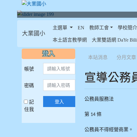
主選單
EN
教師工會
學校簡
大業國小
:::
本土語言教學網
大業雙語網 DaYe Bilin
:::
:::
登入
本站消息
分月文章
帳號
宣導公務
密碼
公務員服務法
記
登入
住我
第
條
14
公務員不得經營商業。