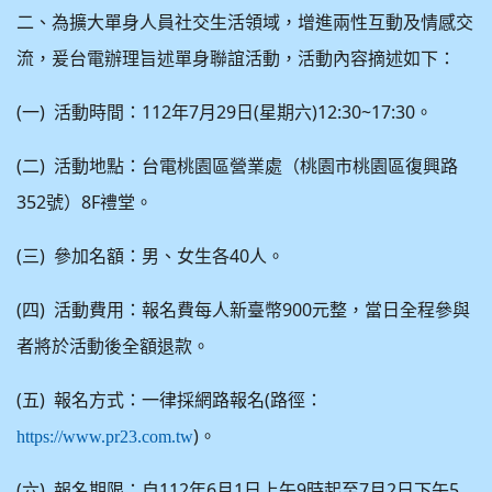
二、為擴大單身人員社交生活領域，增進兩性互動及情感交
流，爰台電辦理旨述單身聯誼活動，活動內容摘述如下：
(
)
112
7
29
(
)12:30~17:30
一
活動時間：
年
月
日
星期六
。
(
)
二
活動地點：台電桃園區營業處（桃園市桃園區復興路
352
8F
號）
禮堂。
(
)
40
三
參加名額：男、女生各
人。
(
)
900
四
活動費用：報名費每人新臺幣
元整，當日全程參與
者將於活動後全額退款。
(
)
(
五
報名方式：一律採網路報名
路徑：
)
https://www.pr23.com.tw
。
(
)
112
6
1
9
7
2
5
六
報名期限：自
年
月
日上午
時起至
月
日下午