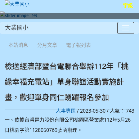
字級
大業國小
:::
本站消息
分月文章
電子報列表
檢送經濟部暨台電聯合舉辦112年「桃
緣幸福充電站」單身聯誼活動實施計
畫，歡迎單身同仁踴躍報名參加
/ 2023-05-30 / 人氣： 743
人事專區
112
5
26
一、依據台灣電力股份有限公司桃園區營業處
年
月
1128050769
日桃園字第
號函辦理。