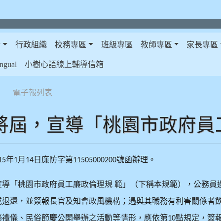
介
行政組織
校務專區
班級專區
教師專區
家長專區
gual
小樹心語線上輔導信箱
電子報列表
將屆，宣導「桃園市政府員
年
月
日廉防字第
號函辦理。
15
1
14
11505000200
宣導「桃園市政府員工廉政倫理規
範」（下稱本規範），公務員
或退還，並簽報長官及知會政風機構；遇與其職務有利害關係者
務禮儀、民俗節慶公開舉辦之活動等情形，應依第
點規定，簽
10