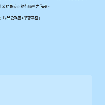
對
公務員公正執行職務之信賴。
院「
等公務園
學習平臺」
e
+