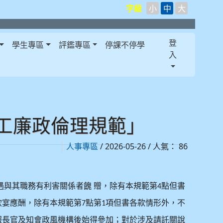
字級
小
中
大
登
學生專區
評鑑專區
停課不停學
入
工廉政倫理規範」
/ 2026-05-26 / 人氣： 86
人事專區
遇與其職務有利害關係者餽
贈，除有本規範第
點但書
4
飲宴應酬，除有本規範第
點第
項但書各款情形外，不
7
1
報長官及知會政風機構後始得參加；對於涉及請託關說