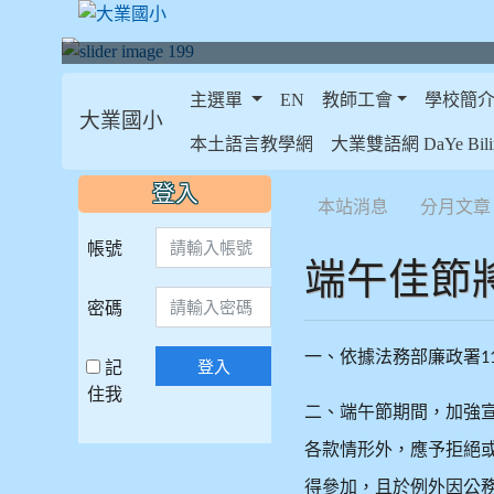
主選單
EN
教師工會
學校簡
大業國小
:::
本土語言教學網
大業雙語網 DaYe Bilin
:::
:::
登入
本站消息
分月文章
帳號
端午佳節
密碼
一、依據法務部廉政署
1
記
登入
住我
二、端午節期間，加強
各款情形外，應予拒絕
得參加，且於例外因公