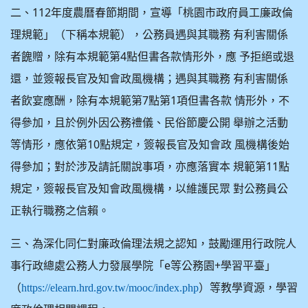
二、112年度農曆春節期間，宣導「桃園市政府員工廉政倫
理規範」（下稱本規範），公務員遇與其職務 有利害關係
者餽贈，除有本規範第4點但書各款情形外，應 予拒絕或退
還，並簽報長官及知會政風機構；遇與其職務 有利害關係
者飲宴應酬，除有本規範第7點第1項但書各款 情形外，不
得參加，且於例外因公務禮儀、民俗節慶公開 舉辦之活動
等情形，應依第10點規定，簽報長官及知會政 風機構後始
得參加；對於涉及請託關說事項，亦應落實本 規範第11點
規定，簽報長官及知會政風機構，以維護民眾 對公務員公
正執行職務之信賴。
三、為深化同仁對廉政倫理法規之認知，鼓勵運用行政院人
事行政總處公務人力發展學院「e等公務園+學習平臺」
（
）等教學資源，學習
https://elearn.hrd.gov.tw/mooc/index.php