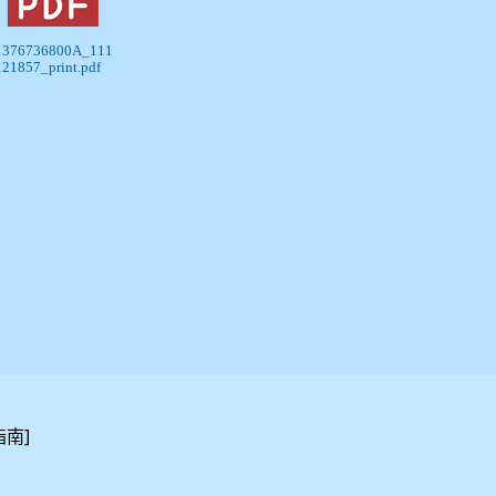
) 376736800A_111
121857_print.pdf
]
指南