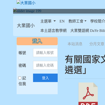
主選單
EN
教師工會
學校簡
大業國小
:::
本土語言教學網
大業雙語網 DaYe Bilin
:::
:::
登入
本站消息
分月文章
帳號
有關國家
密碼
遴選」
記
登入
住我