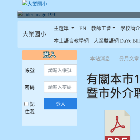
主選單
EN
教師工會
學校簡
大業國小
:::
本土語言教學網
大業雙語網 DaYe Bilin
:::
:::
登入
本站消息
分月文章
帳號
有關本市
密碼
暨市外介
記
登入
住我