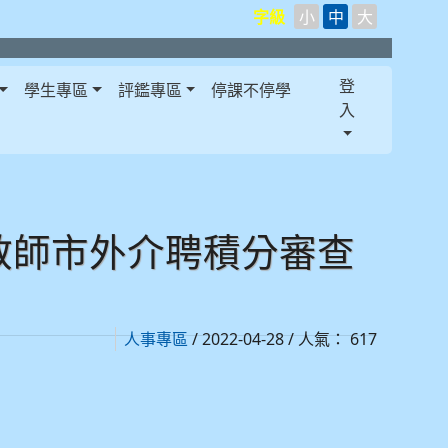
字級
小
中
大
登
學生專區
評鑑專區
停課不停學
入
教師市外介聘積分審查
/ 2022-04-28 / 人氣： 617
人事專區