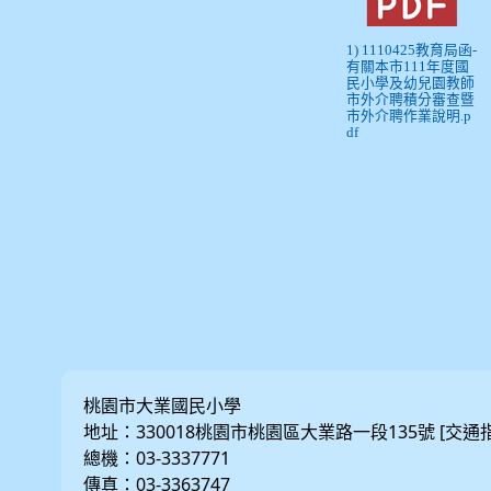
1) 1110425教育局函-
有關本市111年度國
民小學及幼兒園教師
市外介聘積分審查暨
市外介聘作業說明.p
df
桃園市大業國民小學
地址：330018桃園市桃園區大業路一段135號 [
交通
總機：03-3337771
傳真：03-3363747