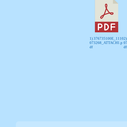
1) 376735100E_1110
2
073268_ATTACH1.p
0
df
df