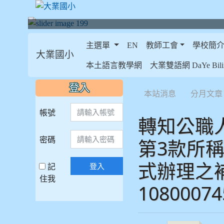
主選單
EN
教師工會
學校簡
大業國小
:::
本土語言教學網
大業雙語網 DaYe Bilin
:::
:::
登入
本站消息
分月文章
帳號
轉知公職人
密碼
第3款所
式辦理之補
記
登入
住我
108000