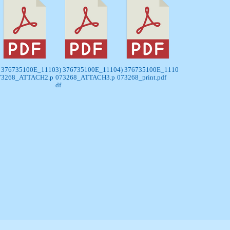
) 376735100E_1110
3) 376735100E_1110
4) 376735100E_1110
73268_ATTACH2.p
073268_ATTACH3.p
073268_print.pdf
df