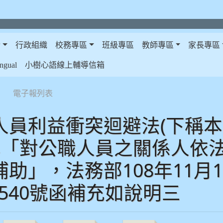
介
行政組織
校務專區
班級專區
教師專區
家長專區
gual
小樹心語線上輔導信箱
電子報列表
員利益衝突迴避法(下稱本法
稱「對公職人員之關係人依
助」，法務部108年11月
74540號函補充如說明三