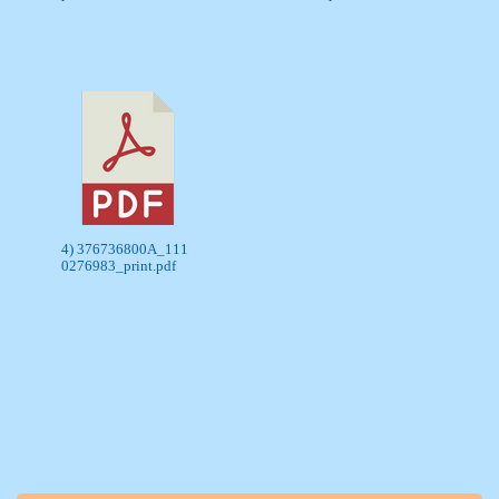
4) 376736800A_111
0276983_print.pdf