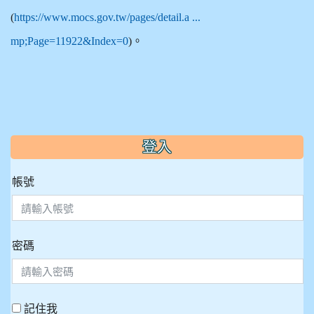
(
https://www.mocs.gov.tw/pages/detail.a ...
mp;Page=11922&Index=0
)。
:::
登入
帳號
密碼
記住我