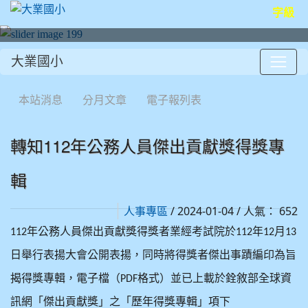
字級
大業國小
:::
本站消息
分月文章
電子報列表
轉知112年公務人員傑出貢獻獎得獎專
輯
/ 2024-01-04 / 人氣： 652
人事專區
年公務人員傑出貢獻獎得獎者業經考試院於
年
月
112
112
12
13
日舉行表揚大會公開表揚，同時將得獎者傑出事蹟編印為旨
揭得獎專輯，電子檔（
格式）並已上載於銓敘部全球資
PDF
訊網「傑出貢獻獎」之「歷年得獎專輯」項下