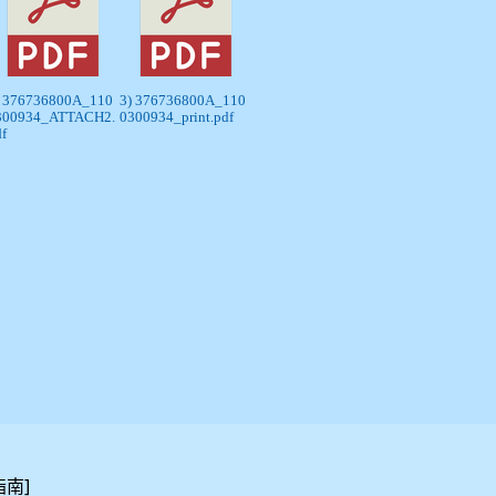
) 376736800A_110
3) 376736800A_110
300934_ATTACH2.
0300934_print.pdf
df
]
指南