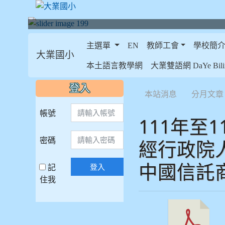
主選單
EN
教師工會
學校簡
大業國小
:::
本土語言教學網
大業雙語網 DaYe Bilin
:::
:::
登入
本站消息
分月文章
帳號
111年
密碼
經行政院
中國信託
記
登入
住我