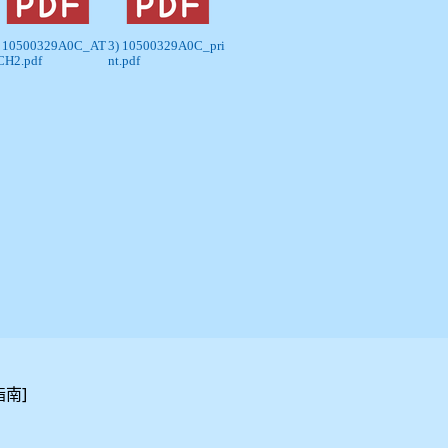
) 10500329A0C_AT
3) 10500329A0C_pri
CH2.pdf
nt.pdf
]
指南