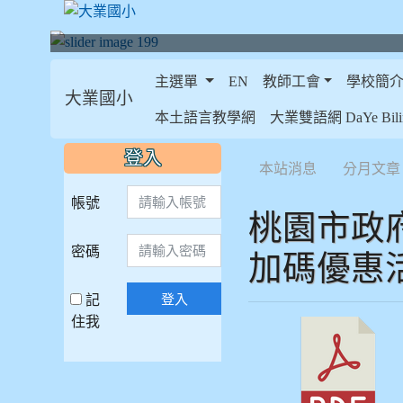
主選單
EN
教師工會
學校簡
大業國小
:::
本土語言教學網
大業雙語網 DaYe Bilin
:::
:::
登入
本站消息
分月文章
帳號
桃園市政
密碼
加碼優惠
記
登入
住我