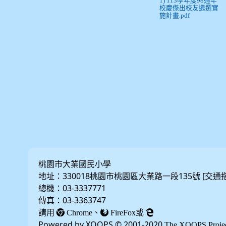
1) 113學年度98週年
校慶傑出校友遴選實
施計畫.pdf
桃園市大業國民小學
地址：330018桃園市桃園區大業路一段135號 [
交通
總機：03-3337771
傳真：03-3363747
請用
、
或
Chrome
FireFox
Powered by XOOPS © 2001-2020
The XOOPS Proje