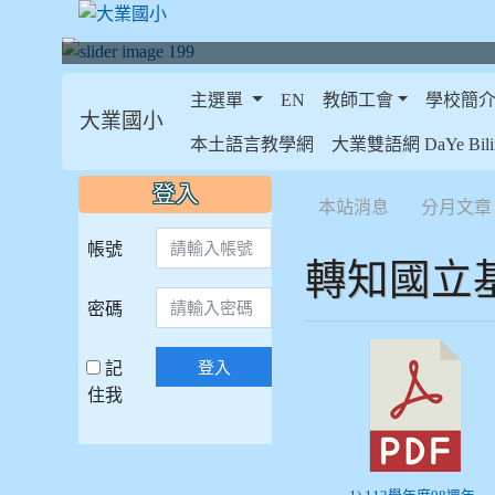
主選單
EN
教師工會
學校簡
大業國小
:::
本土語言教學網
大業雙語網 DaYe Bilin
:::
:::
登入
本站消息
分月文章
帳號
轉知國立
密碼
記
登入
住我