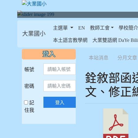
主選單
EN
教師工會
學校簡
大業國小
:::
本土語言教學網
大業雙語網 DaYe Bilin
:::
:::
登入
本站消息
分月文章
帳號
銓敘部函
密碼
文、修正
記
登入
住我