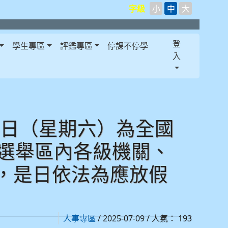
字級
小
中
大
登
學生專區
評鑑專區
停課不停學
入
3日（星期六）為全國
利選舉區內各級機關、
，是日依法為應放假
/ 2025-07-09 / 人氣： 193
人事專區