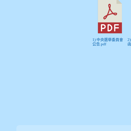
1) 中央選舉委員會
2
公告.pdf
函