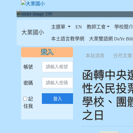
主選單
EN
教師工會
學校簡
大業國小
:::
本土語言教學網
大業雙語網 DaYe Bilin
:::
:::
登入
本站消息
分月文章
帳號
函轉中央
密碼
性公民投
學校、團
記
登入
住我
之日