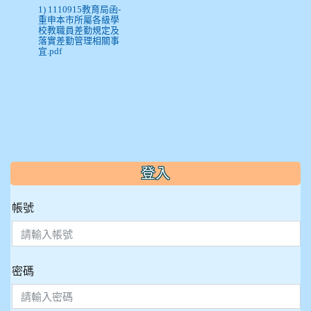
1) 1110915教育局函-
重申本市所屬各級學
校教職員差勤規定及
落實差勤管理相關事
宜.pdf
:::
登入
帳號
密碼