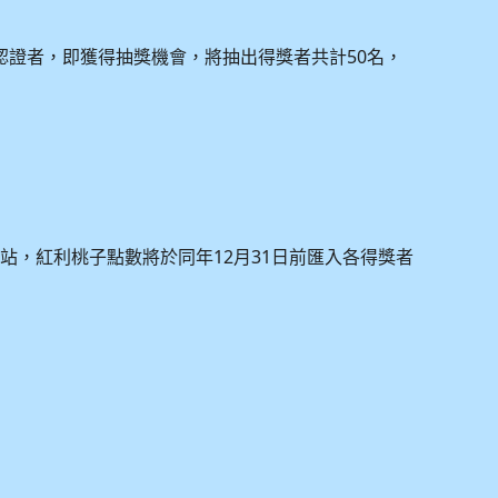
50
認證者，即獲得抽獎機會，將抽出得獎者共計
名，
12
31
網站，紅利桃子點數將於同年
月
日前匯入各得獎者