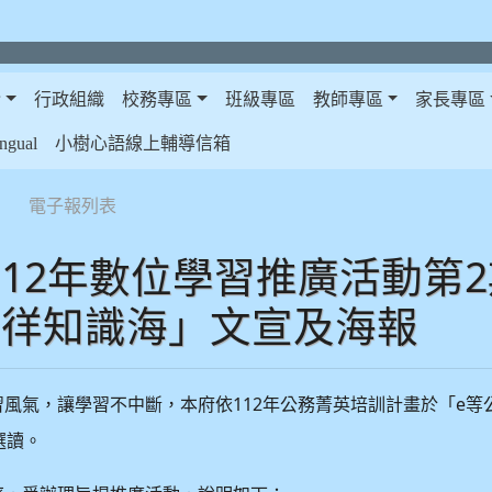
介
行政組織
校務專區
班級專區
教師專區
家長專區
gual
小樹心語線上輔導信箱
電子報列表
112年數位學習推廣活動第
徜徉知識海」文宣及海報
112
e
習風氣，讓學習不中斷，本府依
年公務菁英培訓計畫於「
等
選讀。