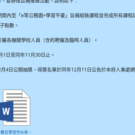
率，爰辦理旨揭推廣活動，說明如下：
e
+
期間內至「
等公務園
學習平臺」旨揭組裝課程並完成所有課程
子點數。
所屬各機關學校人員（含約聘僱及臨時人員）。
1
11
30
月
日至同年
月
日止。
2
4
12
11
月
日公開抽獎，得獎名單於同年
月
日公告於本府人事處
) 數位學習作伙來，