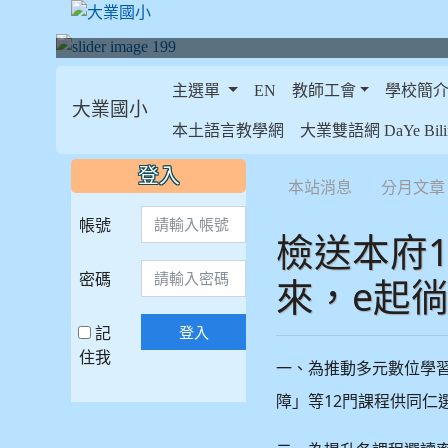
主選單
EN
教師工會
學校簡
大業國小
:::
本土語言教學網
大業雙語網 DaYe Bilin
:::
:::
登入
本站消息
分月文章
帳號
檢送本府
密碼
來，e起
記
登入
住我
一、為推動多元數位學
12
障」等
門課程供同仁