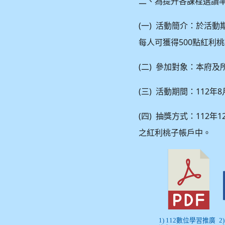
二、為提升各課程選讀
(
)
一
活動簡介：於活動
500
每人可獲得
點紅利桃
(
)
二
參加對象：本府及
(
)
112
8
三
活動期間：
年
(
)
112
1
四
抽獎方式：
年
之紅利桃子帳戶中。
1) 112數位學習推廣
2