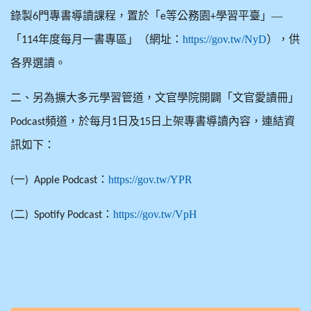
錄製
門專書導讀課程，置於「
等公務園
學習平臺」—
6
e
+
「
年度每月一書專區」（網址：
https://gov.tw/NyD
），供
114
各界選讀。
二、另為擴大多元學習管道，文官學院開闢「文官愛讀冊」
頻道，於每月
日及
日上架專書導讀內容，連結資
Podcast
1
15
訊如下：
一
：
https://gov.tw/YPR
(
) Apple Podcast
二
：
https://gov.tw/VpH
(
) Spotify Podcast