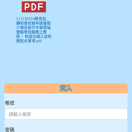
1) 1120324教育局_
轉知貴校擬申請臺閩
介聘至新竹市華德福
實驗學校服務之教
師， 倘成功調入該校
應配合事項.pdf
:::
登入
帳號
密碼