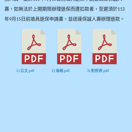
壽，如無法於上開期限辦理退保而遭扣款者，至遲須於
113
年
月
日前填具退保申請書，並送達保誠人壽辦理退款。
9
15
1) 公文.pdf
2) 海報.pdf
3) 對照表.pdf