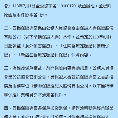
會）
年
月
日全公協字第
號函辦理，並檢附
113
7
1
1131001701
原函及附件影本各
份。
1
二、旨揭保險專案係由公務人員協會委由保誠人壽保險股份
有限公司（以下簡稱保誠人壽）承作，並預定於
年
月
113
8
1
日起調整「意外傷害醫療」、「住院醫療定額給付健康保
險」、「新癌症醫療定額給付保險」保障內容。
三、為維護保戶權益，前開保險內容異動訊息，公務人員協
會業於該協會官網公告，另保誠人壽就該保險專案之委託推
廣及服務單位（精聯保險經紀人股份有限公司，以下簡稱精
聯保經）業務員亦將通知各保戶。
四、旨揭保險專案各保戶如擬退保，請逕洽精聯保經承辦業
務人員，並於
年
月
日前填具退保申請書送達保誠人
113
7
15