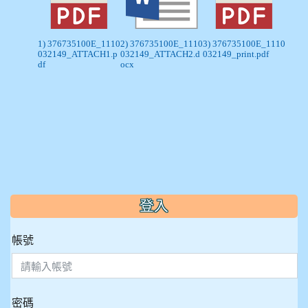
1) 376735100E_1110
2) 376735100E_1110
3) 376735100E_1110
032149_ATTACH1.p
032149_ATTACH2.d
032149_print.pdf
df
ocx
:::
登入
帳號
密碼