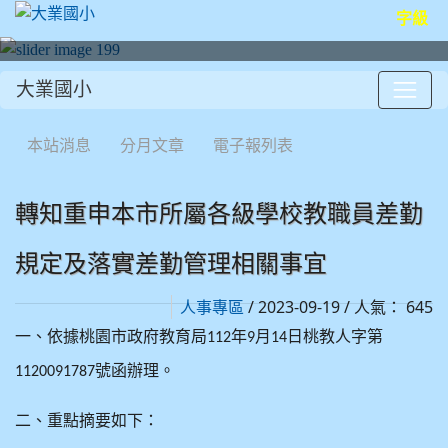
字級
大業國小
:::
本站消息
分月文章
電子報列表
轉知重申本市所屬各級學校教職員差勤
規定及落實差勤管理相關事宜
/ 2023-09-19 / 人氣： 645
人事專區
一、依據桃園市政府教育局
年
月
日桃教人字第
112
9
14
號函辦理。
1120091787
二、重點摘要如下：