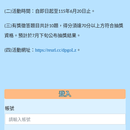
二
活動時間：自即日起至
年
月
日止。
(
)
115
6
20
三
有獎徵答題目共計
題，得分須達
分以上方符合抽獎
(
)
10
70
資格。預計於
月下旬公布抽獎結果。
7
四
活動網址：
https://reurl.cc/dpgoLz
。
(
)
:::
登入
帳號