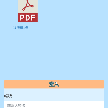
1) 海報.pdf
:::
登入
帳號