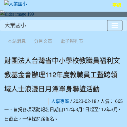
字級
大業國小
:::
本站消息
分月文章
電子報列表
財團法人台灣省中小學校教職員福利文
教基金會辦理112年度教職員工暨跨領
域人士浪漫日月潭單身聯誼活動
/ 2023-02-18 / 人氣： 665
人事專區
112
3
1
112
3
7
一、旨揭各項活動報名日期自
年
月
日起至
年
月
日截止，一律採網路報名。