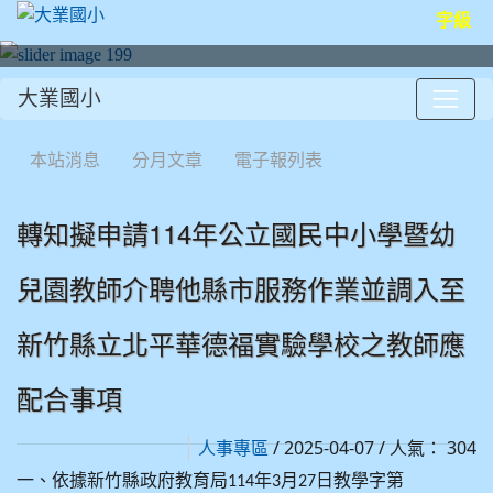
字級
大業國小
:::
本站消息
分月文章
電子報列表
轉知擬申請114年公立國民中小學暨幼
兒園教師介聘他縣市服務作業並調入至
新竹縣立北平華德福實驗學校之教師應
配合事項
/ 2025-04-07 / 人氣： 304
人事專區
一、依據新竹縣政府教育局
年
月
日教學字第
114
3
27