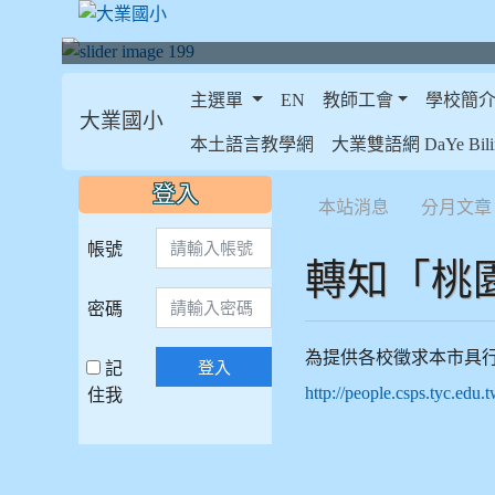
主選單
EN
教師工會
學校簡
大業國小
:::
本土語言教學網
大業雙語網 DaYe Bilin
:::
:::
登入
本站消息
分月文章
帳號
轉知「桃
密碼
為提供各校徵求本市具
記
登入
住我
http://people.csps.tyc.edu.t