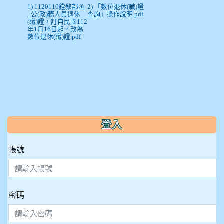
1) 1120110銓敘部函
2) 「數位退休(職)證
_公(政)務人員退休
查詢」操作說明.pdf
(職)證，訂自民國112
年1月16日起，改為
數位退休(職)證.pdf
:::
登入
帳號
密碼