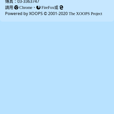
傳真：03-3363747
請用
、
或
Chrome
FireFox
Powered by XOOPS © 2001-2020
The XOOPS Project