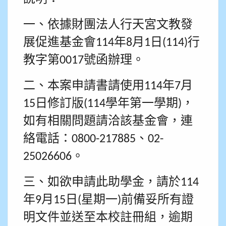
一、依據財團法人行天宮文教發
展促進基金會
年
月
日
行
114
8
1
(114)
教字第
號函辦理。
0017
二、本案申請書請使用
年
月
114
7
日修訂版
學年第一學期
，
15
(114
)
如有相關問題請洽該基金會，連
絡電話：
、
0800-217885
02-
。
25026606
三、如欲申請此助學金，請於
114
年
月
日
星期一
前備妥所有證
9
15
(
)
明文件並送至本校註冊組，逾期