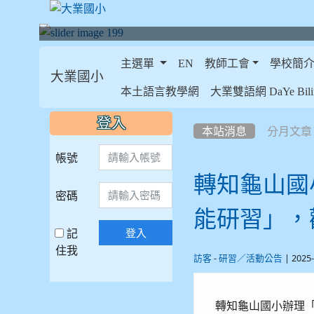
主選單
EN
教師工會
學校簡
大業國小
:::
本土語言教學網
大業雙語網 DaYe Bilin
:::
:::
登入
本站消息
分月文章
帳號
轉知龜山國
密碼
能研習」，
記
登入
住我
-
| 2025
訪客
研習／活動公告
轉知龜山國小辦理