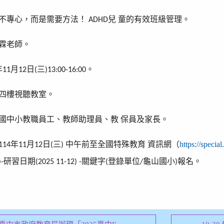
不專心，而是需要方法！
兒
童的有效班級管理。
ADHD
霖老師。
年
月
日
三
。
11
12
(
)13:00-16:00
四樓視聽教室。
國中小教職員工、教師助理員、教
保員及家長。
年
月
日
三
中午前至全國特殊教育
資訊網（
https://specia
114
11
12
(
)
研習日期
關鍵字
登錄單位
龜山國小
報名。
)-
(2025 11-12) -
(
/
)