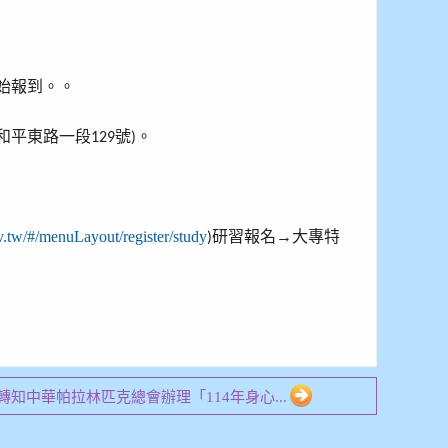
始報到。。
和平東路一段
號
。
129
)
ov.tw/#/menuLayout/register/study
研習報名→大專特
)
05 轉知中華帕拉林匹克總會辦理「114年身心...