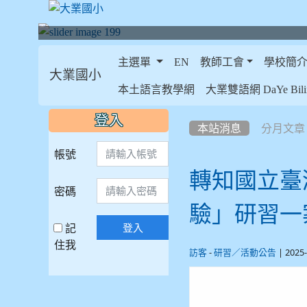
主選單
EN
教師工會
學校簡
大業國小
:::
本土語言教學網
大業雙語網 DaYe Bilin
:::
:::
登入
本站消息
分月文章
帳號
轉知國立臺
密碼
驗」研習一
記
登入
住我
-
| 2025
訪客
研習／活動公告