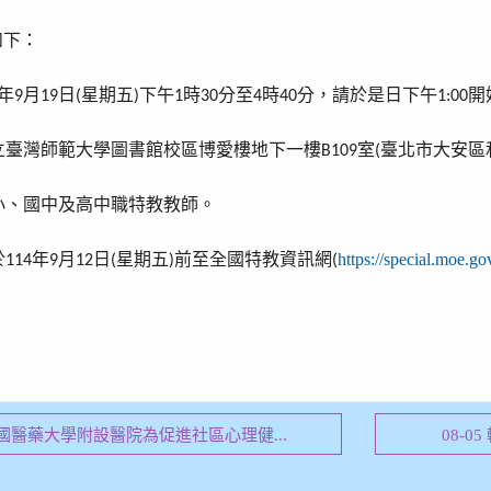
如下：
年
月
日
星期五
下午
時
分至
時
分，請於是日下午
開
9
19
(
)
1
30
4
40
1:00
立臺灣師範大學圖書館校區博愛樓地下一樓
室
臺北市大安區
B109
(
小、國中及高中職特教教師。
於
年
月
日
星期五
前至全國特教資訊網
https://special.moe.g
114
9
12
(
)
(
知中國醫藥大學附設醫院為促進社區心理健...
08-