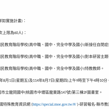
詳如實施計畫
：
)
次上限為
人
：
60
)
國民教育階段學校
高中職、國中、完全中學及國小
新接任自閉症
(
)
國民教育階段學校
高中職、國中、完全中學及國小
對本研習主題
(
)
國民教育階段學校
高中職、國中、完全中學及國小
特教教師。
(
)
年
月
日
星期五
及
年
月
日
星期四
上午
時至下午
時
分
8
1
(
)
114
8
7
(
)
9
4
10
園市立龍岡國中
桃園市中壢區龍東路
號
第三棟
圖書室。
(
147
)
2F
國特殊教育資訊網
https://special.moe.gov.tw/#/
研習報名
縣市教
(
)-
-