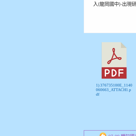
入
龍岡國中
出現
(
)-
1) 376735100E_1140
060663_ATTACH1.p
df