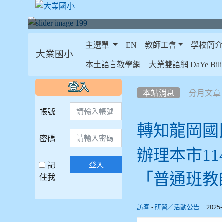
主選單
EN
教師工會
學校簡
大業國小
:::
本土語言教學網
大業雙語網 DaYe Bilin
:::
:::
登入
本站消息
分月文章
帳號
轉知龍岡國
密碼
辦理本市1
記
登入
「普通班教
住我
-
| 2025
訪客
研習／活動公告