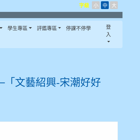
字級
小
中
大
登
學生專區
評鑑專區
停課不停學
入
─「文藝紹興-宋潮好好