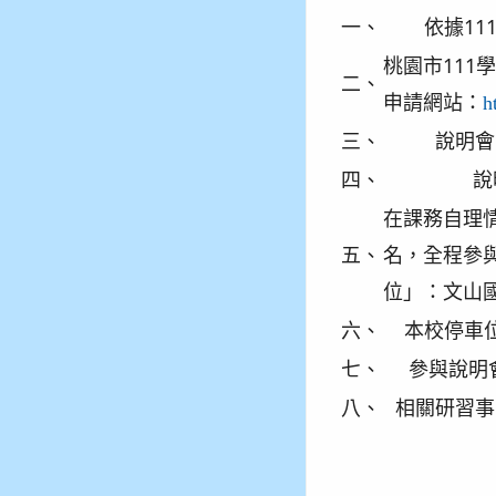
一、
依據11
桃園市111
二、
申請網站：
h
三、
說明會時
四、
說
在課務自理
五、
名，全程參
位」：文山
六、
本校停車
七、
參與說明
八、
相關研習事