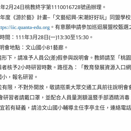
1年2月24日桃教終字第1110016728號函辦理。
學年度《游於藝》計畫─「文藝紹興-宋潮好好玩」同盟學校申
。有意願申請參加巡迴展盟校甄選
ttps://iic.quanta-edu.org
間：111年3月28日(一)13:30至15:30。
明會地點：文山國小B1藝廊。
情形下，請准予人員公(差)假參與說明會。教師請至「桃
與者核予2小時研習時數。路徑為：「教育發展資源入口網
國小，報名研習。
位有限，不對外開放，敬請搭乘大眾交通工具前往說明會
會研習者請戴口罩，並配合人員量測額溫暨手部酒精消毒
宜若有疑義，請洽文山國小輔導主任李亭主任，連絡電話360