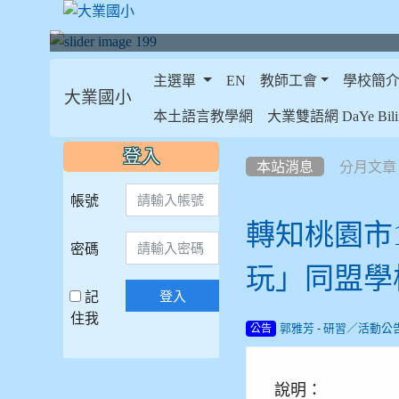
主選單
EN
教師工會
學校簡
大業國小
:::
本土語言教學網
大業雙語網 DaYe Bilin
:::
:::
登入
本站消息
分月文章
帳號
轉知桃園市
密碼
玩」同盟學
記
登入
住我
-
郭雅芳
研習／活動公
公告
說明：