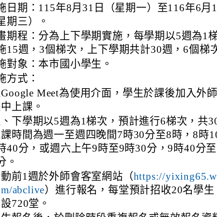
施日期：115年8月31日（星期一）至116年6月1
星期三）。
畫期程：分為上下學期實施，每學期以5週為1
施15週，3個梯次，上下學期共計30週，6個梯
施對象：本市國小學生。
施方式：
Google Meet為使用介面，學生於課後加入外
程中上課。
上、下學期以5週為1梯次，預計進行6梯次，共3
課時間為週一至週四晚間7時30分至8時，8時1
時40分，或週六上午9時至9時30分，9時40分至
分。
活動前1週於外師會客室網站（
https://yixing65.w
）進行報名，每堂預計招收20名學生
om/abclive
設720堂。