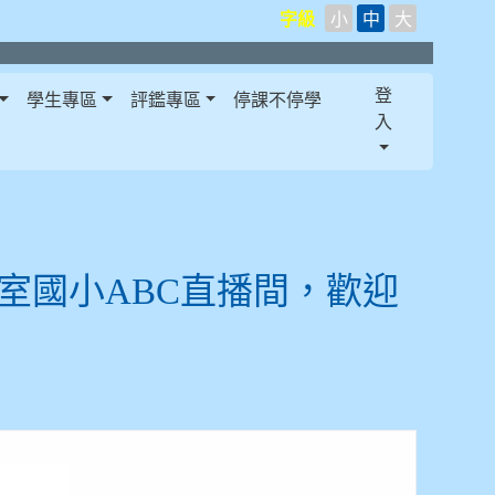
字級
小
中
大
登
學生專區
評鑑專區
停課不停學
入
客室國小ABC直播間，歡迎