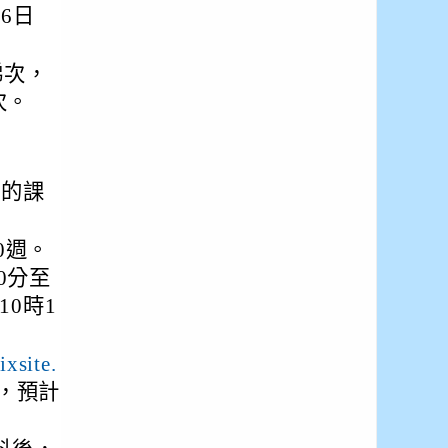
6日
梯次，
次。
師的課
0週。
0分至
10時1
ixsite.
，預計