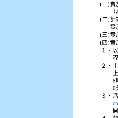
(一)
實
（
(二)
計
實
(三)
實
(四)
實
１、
以
２、
上
8
0
３、
c
開