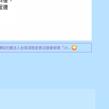
料後，
程連
3 轉知社團法人台灣淳晧宏善功德會辦理「20...