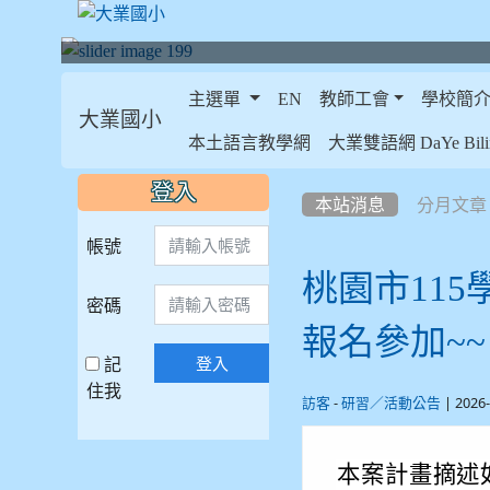
主選單
EN
教師工會
學校簡
大業國小
:::
本土語言教學網
大業雙語網 DaYe Bilin
:::
:::
登入
本站消息
分月文章
帳號
桃園市115
密碼
報名參加~~
記
登入
住我
-
| 2026
訪客
研習／活動公告
本案計畫摘述