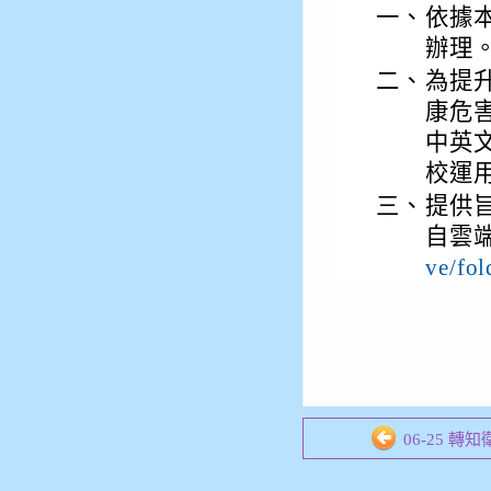
一、
依據本
辦理
二、
為提
康危
中英
校運
三、
提供
自雲
ve/fo
06-25 轉