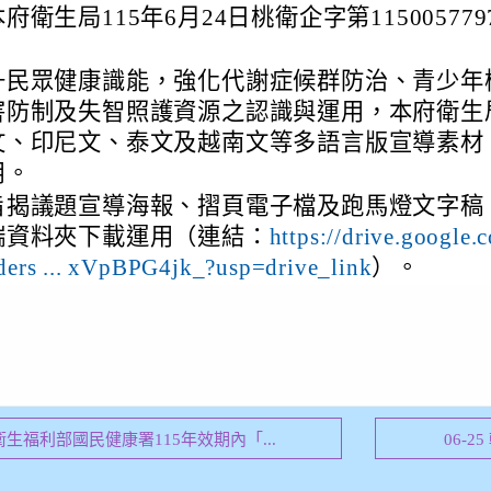
府衛生局115年6月24日桃衛企字第11500577
。
升民眾健康識能，強化代謝症候群防治、青少年
害防制及失智照護資源之認識與運用，本府衛生
文、印尼文、泰文及越南文等多語言版宣導素材
用。
旨揭議題宣導海報、摺頁電子檔及跑馬燈文字稿
端資料夾下載運用（連結：
https://drive.google.
）。
lders ... xVpBPG4jk_?usp=drive_link
知衛生福利部國民健康署115年效期內「...
06-