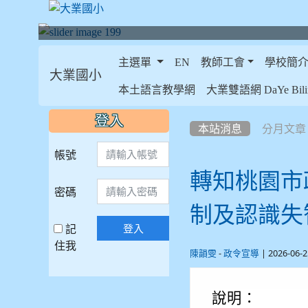
主選單
EN
教師工會
學校簡
大業國小
:::
本土語言教學網
大業雙語網 DaYe Bilin
:::
:::
登入
本站消息
分月文章
帳號
轉知桃園市
密碼
制及認識失
記
登入
住我
-
| 2026-06
陳韻雯
政令宣導
說明：