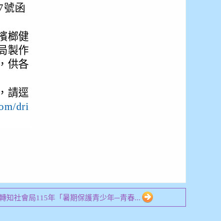
97號函
檳榔健
局製作
，供各
，請逕
com/dri
25 轉知社會局115年「暑期保護青少年─青春...