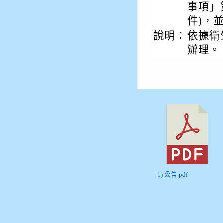
事項」
件)，
說明：
依據衛生
辦理。
1) 公告.pdf