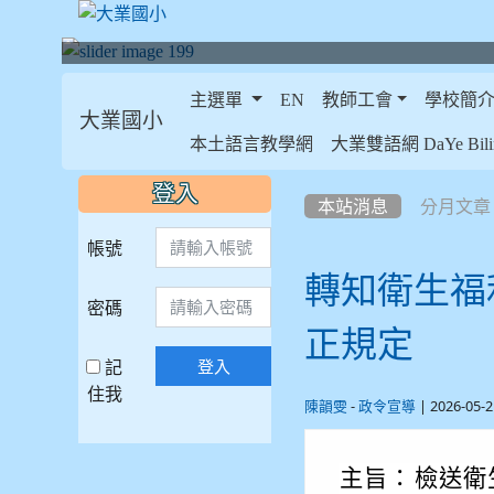
主選單
EN
教師工會
學校簡
大業國小
:::
本土語言教學網
大業雙語網 DaYe Bilin
:::
:::
登入
本站消息
分月文章
帳號
轉知衛生福
密碼
正規定
記
登入
住我
-
| 2026-05
陳韻雯
政令宣導
主旨：
檢送衛