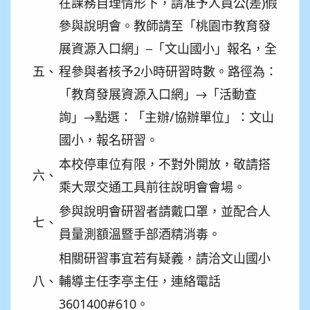
在課務自理情形下，請准予人員公(差)假
參與說明會。教師請至「桃園市教育發
展資源入口網」─「文山國小」報名，全
五、
程參與者核予2小時研習時數。路徑為：
「教育發展資源入口網」→「活動查
詢」→點選：「主辦/協辦單位」：文山
國小，報名研習。
本校停車位有限，不對外開放，敬請搭
六、
乘大眾交通工具前往說明會會場。
參與說明會研習者請戴口罩，並配合人
七、
員量測額溫暨手部酒精消毒。
相關研習事宜若有疑義，請洽文山國小
八、
輔導主任李亭主任，連絡電話
3601400#610。