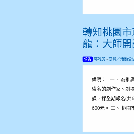
轉知桃園市
龍：大師開
-
郭雅芳
研習／活動公
公告
說明： 一、 為推
盛名的劇作家、劇場
課，採全期報名(共
600元。 三、 桃園