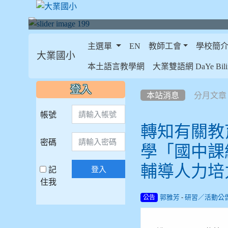
主選單
EN
教師工會
學校簡
大業國小
:::
本土語言教學網
大業雙語網 DaYe Bilin
:::
:::
登入
本站消息
分月文章
帳號
轉知有關教
密碼
學「國中課
輔導人力培
記
登入
住我
-
郭雅芳
研習／活動公
公告