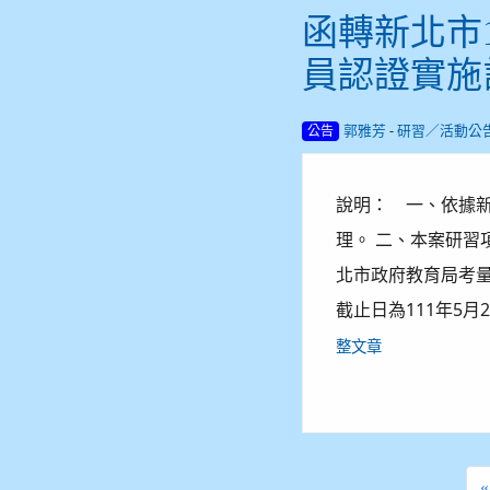
函轉新北市
員認證實施
-
郭雅芳
研習／活動公
公告
說明： 一、依據新北市
理。 二、本案研習項
北市政府教育局考量
截止日為111年5
整文章
«