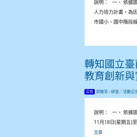
說明： 一、 依據國
人力培力計畫，為
市國小、國中階段線
轉知國立臺
教育創新與
-
郭雅芳
研習／活動公
公告
說明： 一、 依據國
11月18日(星期五)
文章