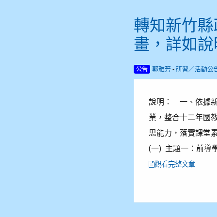
轉知新竹縣
畫，詳如說
-
郭雅芳
研習／活動公
公告
說明： 一、依據新竹
業，整合十二年國
思能力，落實課堂素
(一) 主題一：前導學
觀看完整文章