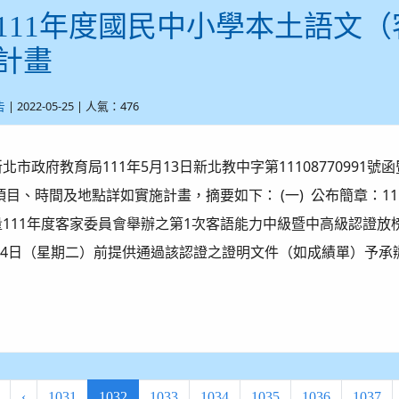
111年度國民中小學本土語文
計畫
| 2022-05-25 | 人氣：476
告
政府教育局111年5月13日新北教中字第11108770991號函暨1
目、時間及地點詳如實施計畫，摘要如下： (一) 公布簡章：111
111年度客家委員會舉辦之第1次客語能力中級暨中高級認證放榜
月24日（星期二）前提供通過該認證之證明文件（如成績單）予承
(current)
‹
1031
1032
1033
1034
1035
1036
1037