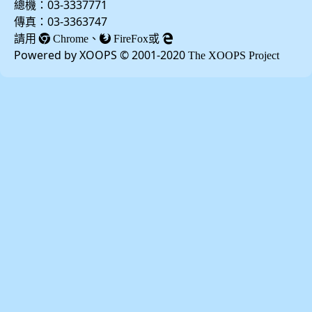
總機：03-3337771
傳真：03-3363747
請用
、
或
Chrome
FireFox
Powered by XOOPS © 2001-2020
The XOOPS Project